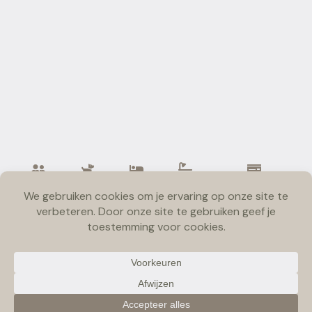
4
1 hond
2
1
Vanaf €137,76
person
slaapka
badka
euro per nacht
en
mers
mer
Bekijk de website
Foto's
Omgeving & tips
Beschrijving