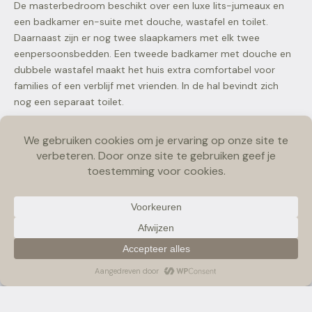
De masterbedroom beschikt over een luxe lits-jumeaux en
een badkamer en-suite met douche, wastafel en toilet.
Daarnaast zijn er nog twee slaapkamers met elk twee
eenpersoonsbedden. Een tweede badkamer met douche en
dubbele wastafel maakt het huis extra comfortabel voor
families of een verblijf met vrienden. In de hal bevindt zich
nog een separaat toilet.
Genieten in de tuin
Via de openslaande deuren stap je het overdekte terras op
met comfortabele tuinmeubelen en een buitenhaard. Hier kun
je bijna het hele jaar door buiten zitten. De grote, beschutte
tuin biedt volop privacy en ruimte om te ontspannen terwijl
je hond veilig mee kan genieten.
Praktisch is er ook gedacht aan extra comfort: een
wasmachine, droger, parkeergelegenheid voor twee auto’s en
een laadpaal voor elektrische voertuigen.