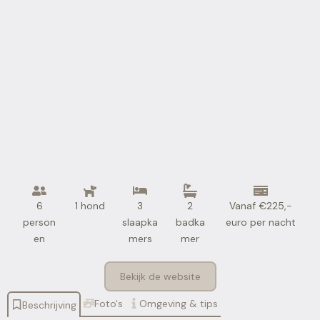
6
1 hond
3
2
Vanaf €225,-
person
slaapka
badka
euro per nacht
en
mers
mer
Bekijk de website
Foto's
Omgeving & tips
Beschrijving