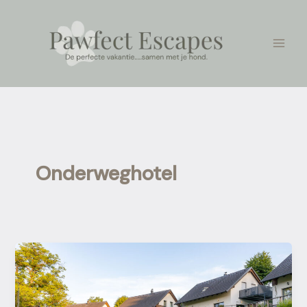
Ga
naar
de
inhoud
Onderweghotel