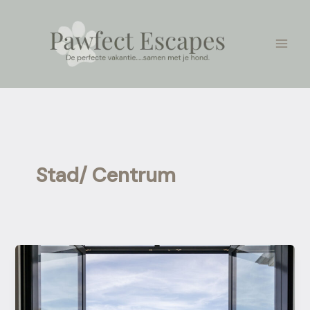
Ga
naar
de
inhoud
Stad/ Centrum