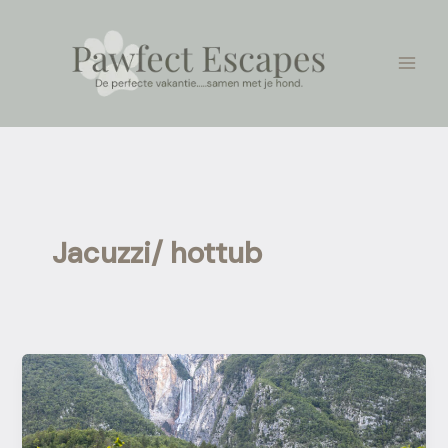
Ga
naar
de
inhoud
Jacuzzi/ hottub