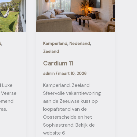
,
,
,
d
Kamperland
Nederland
Zeeland
Cardium 11
admin
/
maart 10, 2026
d Luxe
Kamperland, Zeeland
t Veerse
Sfeervolle vakantiewoning
emend
aan de Zeeuwse kust op
ras.
loopafstand van de
Oosterschelde en het
Sophiastrand. Bekijk de
website 6