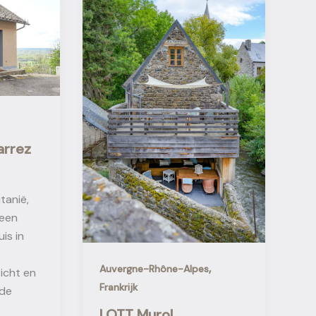
arrez
tanië,
 een
is in
,
Auvergne-Rhône-Alpes
icht en
Frankrijk
 de
LOTT Murol