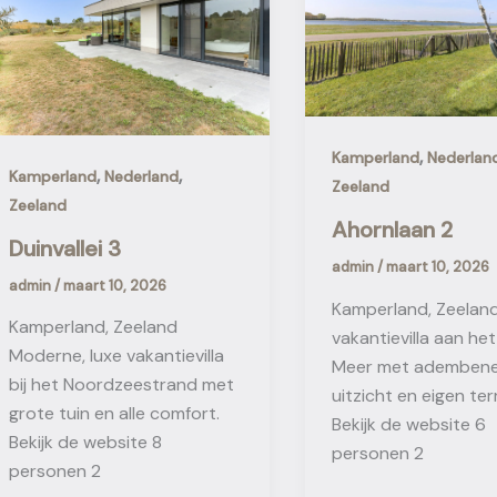
,
Kamperland
Nederlan
,
,
Kamperland
Nederland
Zeeland
Zeeland
Ahornlaan 2
Duinvallei 3
admin
/
maart 10, 2026
admin
/
maart 10, 2026
Kamperland, Zeelan
Kamperland, Zeeland
vakantievilla aan he
Moderne, luxe vakantievilla
Meer met ademben
bij het Noordzeestrand met
uitzicht en eigen ter
grote tuin en alle comfort.
Bekijk de website 6
Bekijk de website 8
personen 2
personen 2